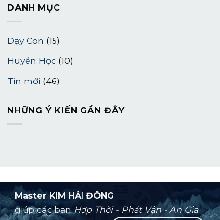
DANH MỤC
Dạy Con
(15)
Huyền Học
(10)
Tin mới
(46)
NHỮNG Ý KIẾN ​​GẦN ĐÂY
Master KIM HẢI ĐÔNG
giúp các bạn
Hợp Thời - Phát Vận - An Gia