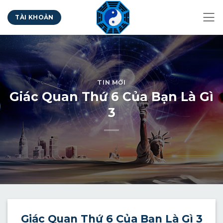
Bỏ
TÀI KHOẢN
qua
nội
dung
TIN MỚI
Giác Quan Thứ 6 Của Bạn Là Gì
3
Giác
Quan Thứ 6 Của Bạn Là Gì 3