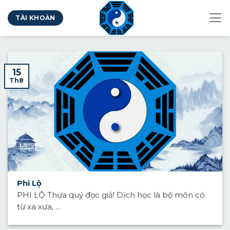
Bỏ
TÀI KHOẢN
qua
nội
dung
15
Th8
Phi Lộ
PHI LỘ Thưa quý đọc giả! Dịch học là bộ môn có
từ xa xưa, ...