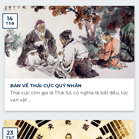
14
Th8
BÀN VỀ THÁI CỰC QUÝ NHÂN
Thái cực còn gọi là Thái Sơ, có nghĩa là bắt đầu, tức
vạn vật ...
23
Th7