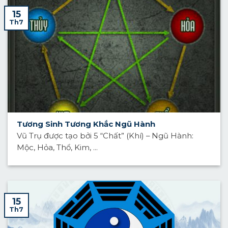
15
Th7
Tương Sinh Tương Khắc Ngũ Hành
Vũ Trụ được tạo bởi 5 “Chất” (Khí) – Ngũ Hành:
Mộc, Hỏa, Thổ, Kim, ...
15
Th7