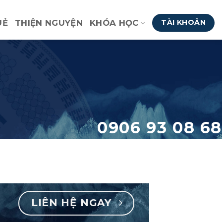
UẺ
THIỆN NGUYỆN
KHÓA HỌC
TÀI KHOẢN
0906 93 08 68
LIÊN HỆ NGAY