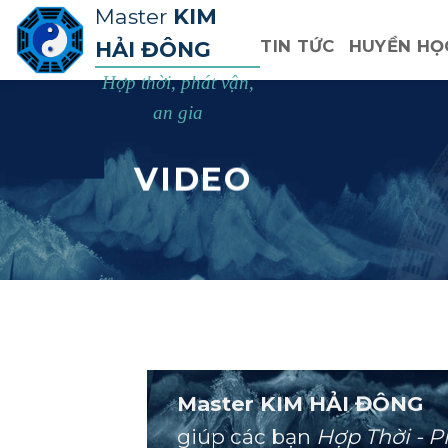
Bỏ
Master
KIM
qua
HẢI ĐÔNG
TIN TỨC
HUYỀN HỌ
nội
Hợp thời, phát vận,
dung
an gia
VIDEO
Master KIM HẢI ĐÔNG
giúp các bạn
Hợp Thời - P