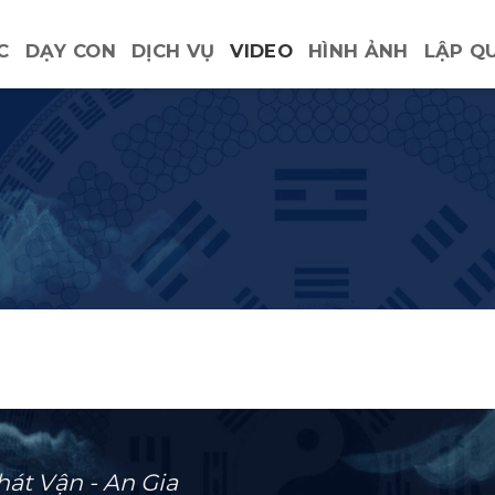
C
DẠY CON
DỊCH VỤ
VIDEO
HÌNH ẢNH
LẬP Q
hát Vận - An Gia