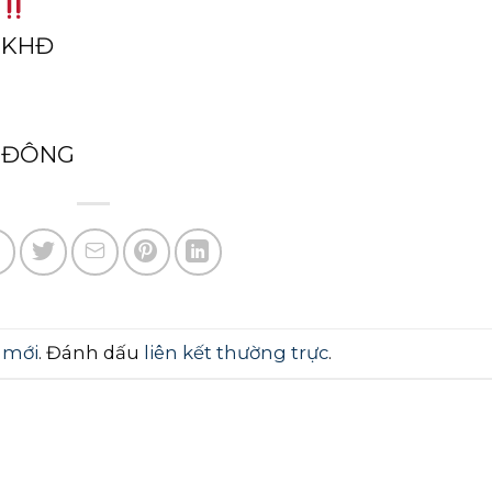
oKHĐ
ẢIĐÔNG
 mới
. Đánh dấu
liên kết thường trực
.