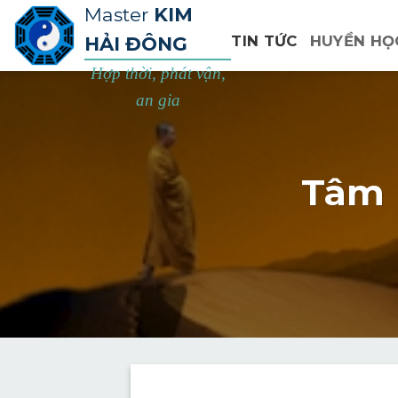
Bỏ
Master
KIM
qua
HẢI ĐÔNG
TIN TỨC
HUYỀN HỌ
nội
Hợp thời, phát vận,
dung
an gia
Tâm 