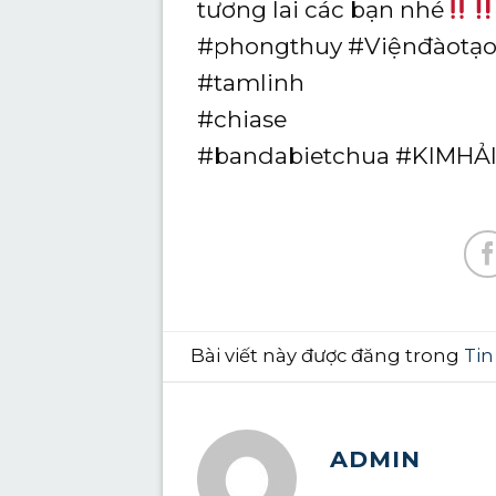
tương lai các bạn nhé
#phongthuy #Việnđàotạ
#tamlinh
#chiase
#bandabietchua #KIMH
Bài viết này được đăng trong
Tin
ADMIN