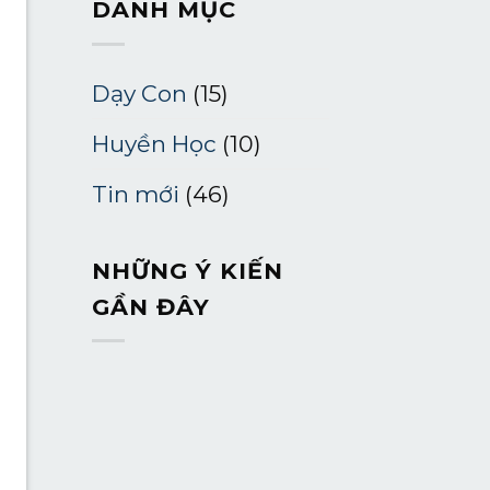
DANH MỤC
Dạy Con
(15)
Huyền Học
(10)
Tin mới
(46)
NHỮNG Ý KIẾN ​​
GẦN ĐÂY