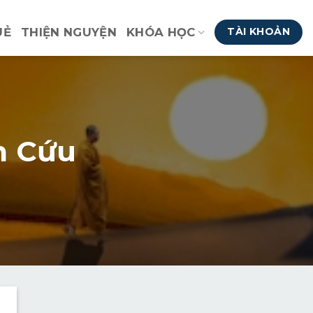
UẺ
THIỆN NGUYỆN
KHÓA HỌC
TÀI KHOẢN
n Cứu