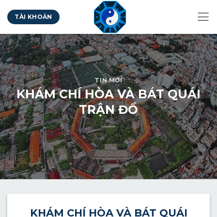
Bỏ
TÀI KHOẢN
qua
nội
dung
TIN MỚI
KHÁM CHÍ HÒA VÀ BÁT QUÁI
TRẬN ĐỒ
KHÁM
CHÍ HÒA VÀ BÁT QUÁI