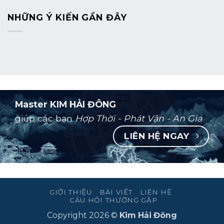
NHỮNG Ý KIẾN ​​GẦN ĐÂY
Master KIM HẢI ĐÔNG
giúp các bạn
Hợp Thời - Phát Vận - An Gia
LIÊN HỆ NGAY
GIỚI THIỆU
BÀI VIẾT
LIÊN HỆ
CÂU HỎI THƯỜNG GẶP
Copyright 2026 ©
Kim Hải Đông