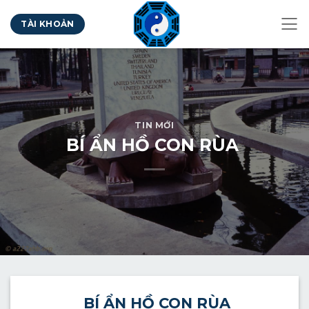
Bỏ
TÀI KHOẢN
qua
nội
dung
TIN MỚI
BÍ ẨN HỒ CON RÙA
BÍ
ẨN HỒ CON RÙA