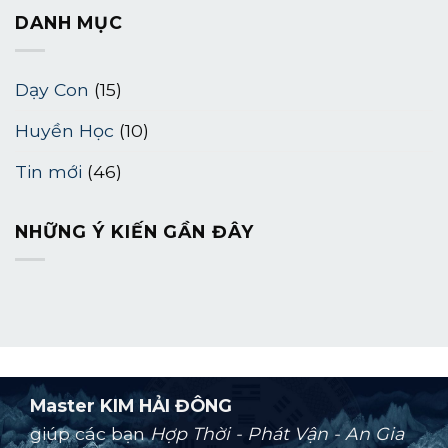
DANH MỤC
Dạy Con
(15)
Huyền Học
(10)
Tin mới
(46)
NHỮNG Ý KIẾN ​​GẦN ĐÂY
Master KIM HẢI ĐÔNG
giúp các bạn
Hợp Thời - Phát Vận - An Gia