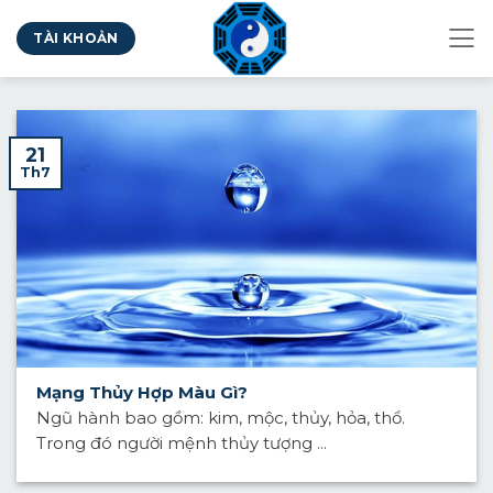
Bỏ
TÀI KHOẢN
qua
nội
dung
21
Th7
Mạng Thủy Hợp Màu Gì?
Ngũ hành bao gồm: kim, mộc, thủy, hỏa, thổ.
Trong đó người mệnh thủy tượng ...