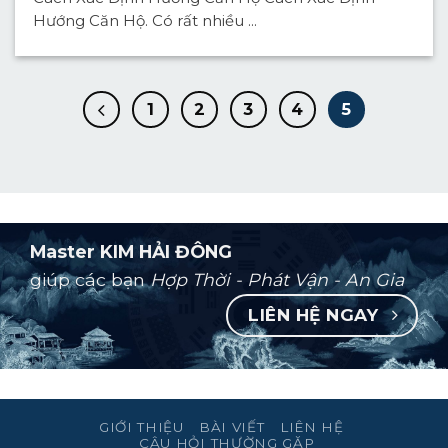
Hướng Căn Hộ. Có rất nhiều ...
1
2
3
4
5
Master KIM HẢI ĐÔNG
giúp các bạn
Hợp Thời - Phát Vận - An Gia
LIÊN HỆ NGAY
GIỚI THIỆU
BÀI VIẾT
LIÊN HỆ
CÂU HỎI THƯỜNG GẶP