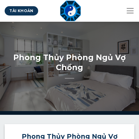
Bỏ
TÀI KHOẢN
qua
nội
dung
Phong Thủy Phòng Ngủ Vợ
Chồng
Phong
Thủy Phòng Ngủ Vợ